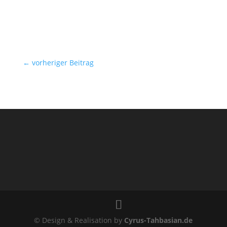
←
vorheriger Beitrag
© Design & Realisation by
Cyrus-Tahbasian.de